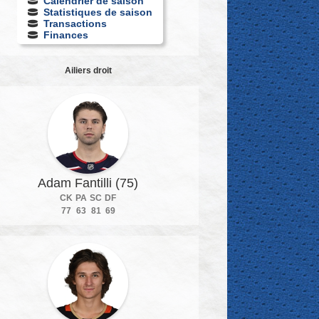
Calendrier de saison
Statistiques de saison
Transactions
Finances
Ailiers droit
Adam Fantilli (75)
CK
PA
SC
DF
77
63
81
69