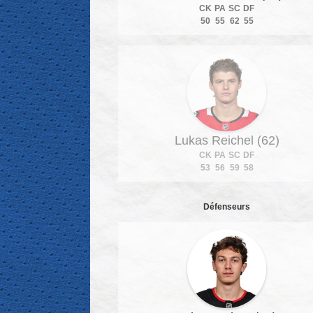
CK
PA
SC
DF
50
55
62
55
Lukas Reichel (62)
CK
PA
SC
DF
53
56
59
58
Défenseurs