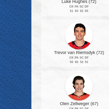
Luke Hughes (72)
CK
PA
SC
DF
51
83
62
65
Trevor van Riemsdyk (72)
CK
PA
SC
DF
50
60
52
91
Olen Zellweger (67)
CK
PA
SC
DF