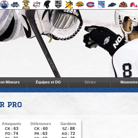
son Mineurs
Équipes et DG
Séries
Mouveme
r pro
Attaquants
Défenseurs
Gardiens
63
60
88
CK :
CK :
SZ :
74
63
72
FO :
PA :
AG :