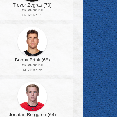
Trevor Zegras (70)
CK
PA
SC
DF
66
69
67
55
Bobby Brink (68)
CK
PA
SC
DF
74
70
62
56
Jonatan Berggren (64)