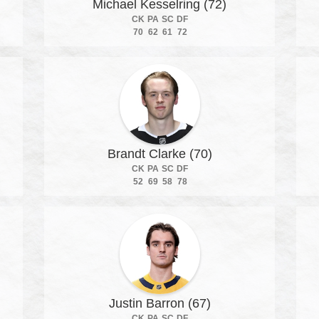
Michael Kesselring (72)
CK
PA
SC
DF
70
62
61
72
Brandt Clarke (70)
CK
PA
SC
DF
52
69
58
78
Justin Barron (67)
CK
PA
SC
DF