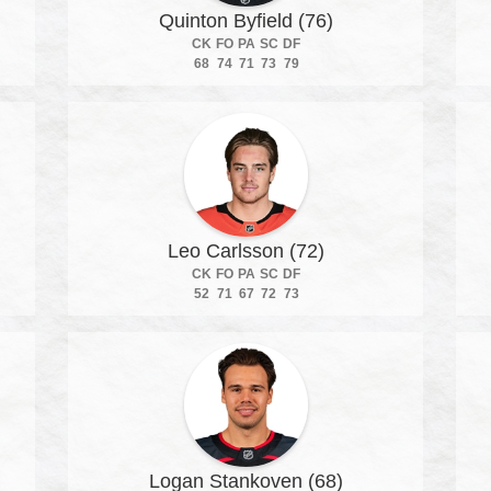
Quinton Byfield (76)
CK
FO
PA
SC
DF
68
74
71
73
79
Leo Carlsson (72)
CK
FO
PA
SC
DF
52
71
67
72
73
Logan Stankoven (68)