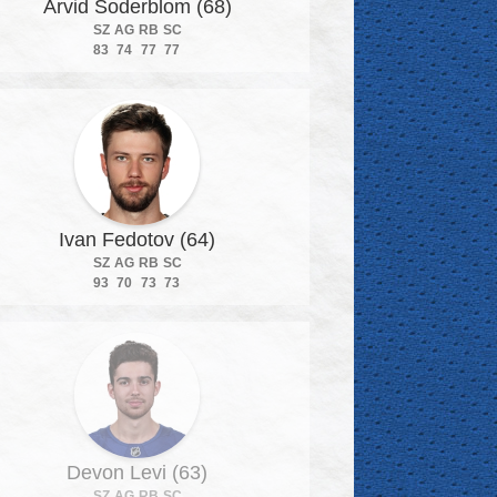
Arvid Soderblom (68)
SZ
AG
RB
SC
83
74
77
77
Ivan Fedotov (64)
SZ
AG
RB
SC
93
70
73
73
Devon Levi (63)
SZ
AG
RB
SC