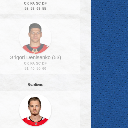
CK
PA
SC
DF
58
53
63
55
Grigori Denisenko (53)
CK
PA
SC
DF
51
40
50
60
Gardiens