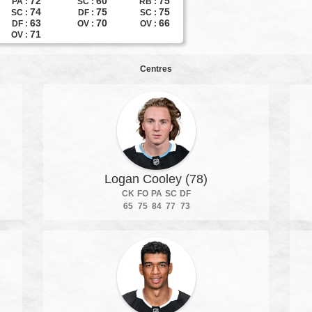
72
60
75
PA :
SC :
RB :
74
75
75
SC :
DF :
SC :
63
70
66
DF :
OV :
OV :
71
OV :
Centres
Logan Cooley (78)
CK
FO
PA
SC
DF
65
75
84
77
73