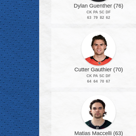
Dylan Guenther (76)
CK
PA
SC
DF
63
79
82
62
Cutter Gauthier (70)
CK
PA
SC
DF
64
64
70
67
Matias Maccelli (63)