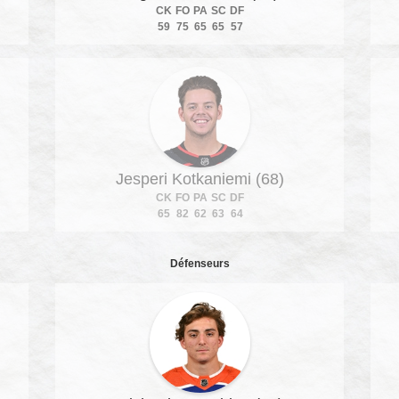
CK
FO
PA
SC
DF
59
75
65
65
57
Jesperi Kotkaniemi (68)
CK
FO
PA
SC
DF
65
82
62
63
64
Défenseurs