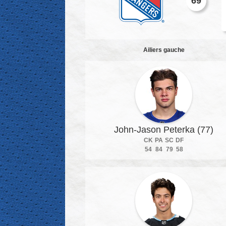
69
Ailiers gauche
John-Jason Peterka (77)
CK
PA
SC
DF
54
84
79
58