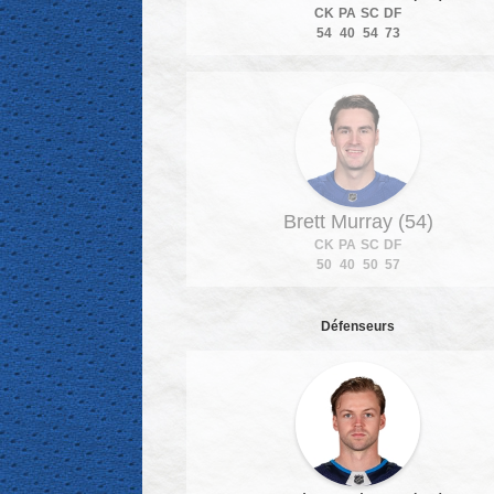
CK
PA
SC
DF
54
40
54
73
Brett Murray (54)
CK
PA
SC
DF
50
40
50
57
Défenseurs