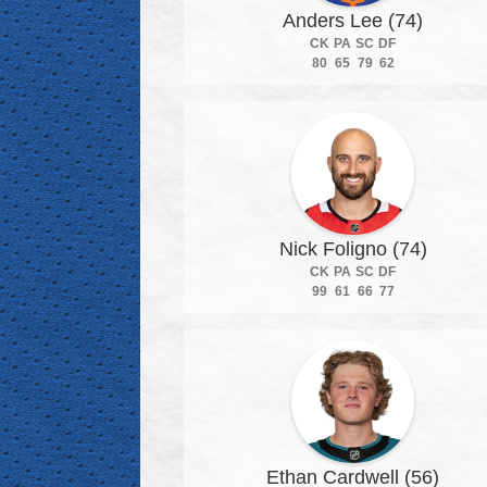
Anders Lee (74)
CK
PA
SC
DF
80
65
79
62
Nick Foligno (74)
CK
PA
SC
DF
99
61
66
77
Ethan Cardwell (56)