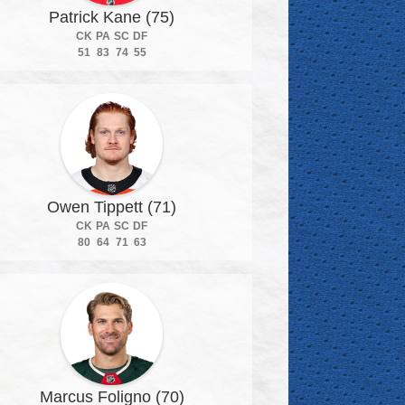
Patrick Kane (75)
CK
PA
SC
DF
51
83
74
55
Owen Tippett (71)
CK
PA
SC
DF
80
64
71
63
Marcus Foligno (70)