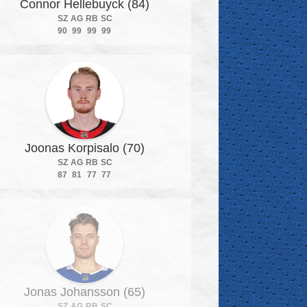
Connor Hellebuyck (84)
SZ
AG
RB
SC
90
99
99
99
Joonas Korpisalo (70)
SZ
AG
RB
SC
87
81
77
77
Jonas Johansson (65)
SZ
AG
RB
SC