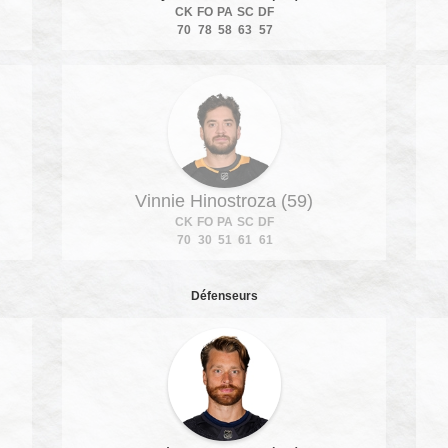
CK
FO
PA
SC
DF
70
78
58
63
57
Vinnie Hinostroza (59)
CK
FO
PA
SC
DF
70
30
51
61
61
Défenseurs