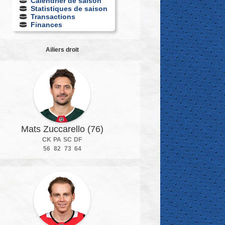
Calendrier de saison
Statistiques de saison
Transactions
Finances
Ailiers droit
Mats Zuccarello (76)
CK
PA
SC
DF
56
82
73
64