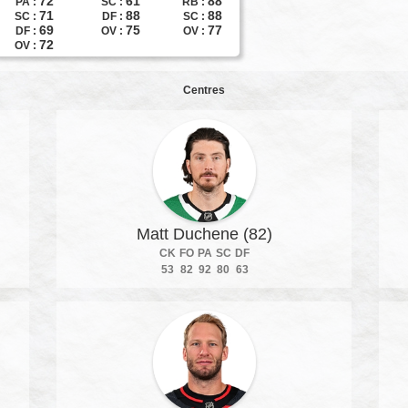
72
61
88
PA :
SC :
RB :
71
88
88
SC :
DF :
SC :
69
75
77
DF :
OV :
OV :
72
OV :
Centres
Matt Duchene (82)
CK
FO
PA
SC
DF
53
82
92
80
63