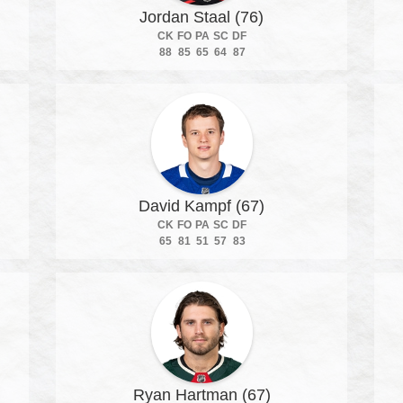
Jordan Staal (76)
CK
FO
PA
SC
DF
88
85
65
64
87
David Kampf (67)
CK
FO
PA
SC
DF
65
81
51
57
83
Ryan Hartman (67)