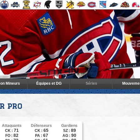
son Mineurs
Équipes et DG
Séries
Mouveme
r pro
Attaquants
Défenseurs
Gardiens
71
65
89
CK :
CK :
SZ :
82
67
90
FO :
PA :
AG :