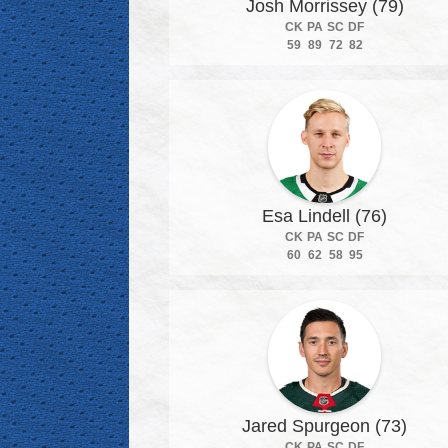
Josh Morrissey (79)
CK
PA
SC
DF
59
89
72
82
Esa Lindell (76)
CK
PA
SC
DF
60
62
58
95
Jared Spurgeon (73)
CK
PA
SC
DF