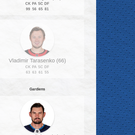
CK
PA
SC
DF
99
56
65
81
Vladimir Tarasenko (66)
CK
PA
SC
DF
63
63
61
55
Gardiens