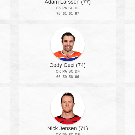
Adam Larsson (77)
CK
PA
SC
DF
75
61
61
97
Cody Ceci (74)
CK
PA
SC
DF
66
59
56
86
Nick Jensen (71)
CK
PA
SC
DF