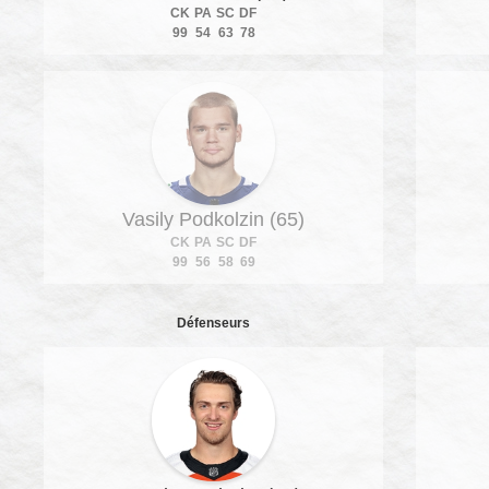
CK
PA
SC
DF
99
54
63
78
Vasily Podkolzin (65)
CK
PA
SC
DF
99
56
58
69
Défenseurs