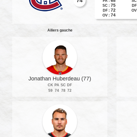
74
68
PA :
SC
75
SC :
DF
72
DF :
OV
74
OV :
Ailiers gauche
Jonathan Huberdeau (77)
CK
PA
SC
DF
59
74
78
72