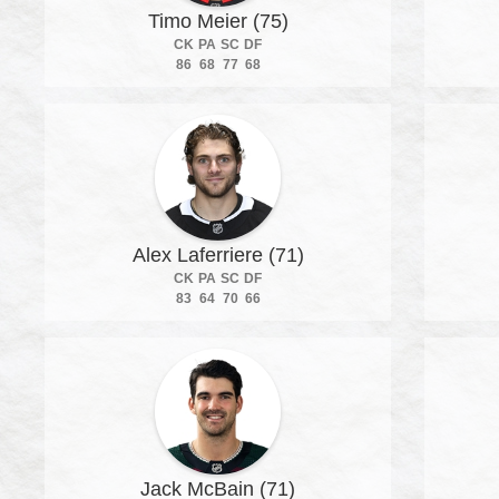
Timo Meier (75)
CK
PA
SC
DF
86
68
77
68
Alex Laferriere (71)
CK
PA
SC
DF
83
64
70
66
Jack McBain (71)