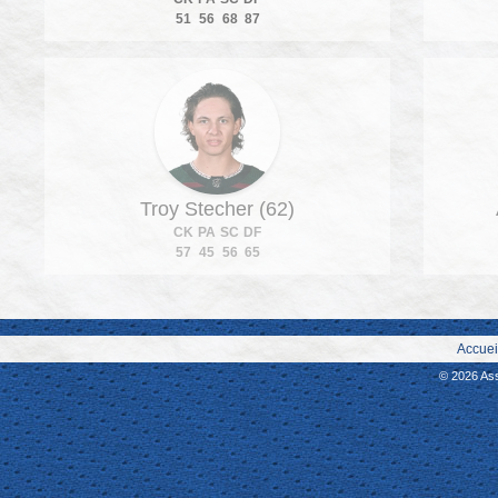
51
56
68
87
Troy Stecher (62)
CK
PA
SC
DF
57
45
56
65
Accuei
© 2026 As