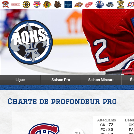
Ligue
Saison Pro
Saison Mineurs
Éq
Charte de profondeur pro
Attaquants
Défe
72
CK :
CK
80
FO :
PA