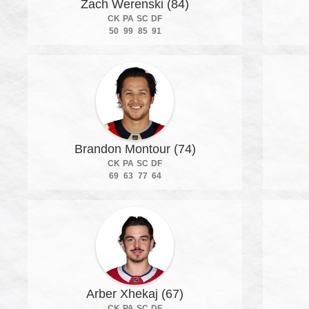
Zach Werenski (84)
CK
PA
SC
DF
50
99
85
91
Brandon Montour (74)
CK
PA
SC
DF
69
63
77
64
Arber Xhekaj (67)
CK
PA
SC
DF