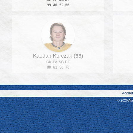
99
46
52
66
Kaedan Korczak (66)
CK
PA
SC
DF
80
61
50
70
Accuei
© 2026 As