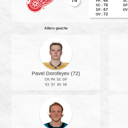
74
68
PA :
SC
76
SC :
DF
67
DF :
OV
72
OV :
Ailiers gauche
Pavel Dorofeyev (72)
CK
PA
SC
DF
53
57
85
58