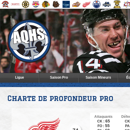
Ligue
Saison Pro
Saison Mineurs
Éq
Charte de profondeur pro
Attaquants
Défe
65
CK :
CK
55
FO :
PA