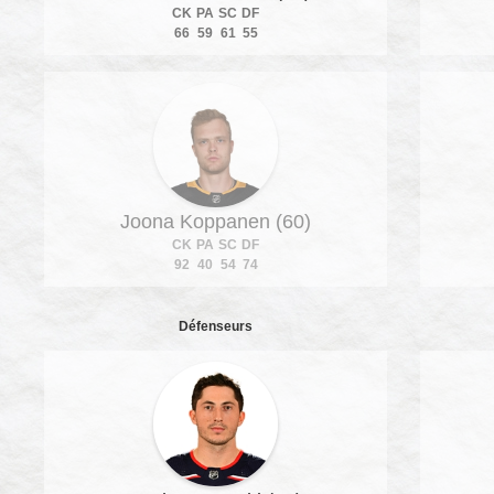
CK
PA
SC
DF
66
59
61
55
Joona Koppanen (60)
CK
PA
SC
DF
92
40
54
74
Défenseurs