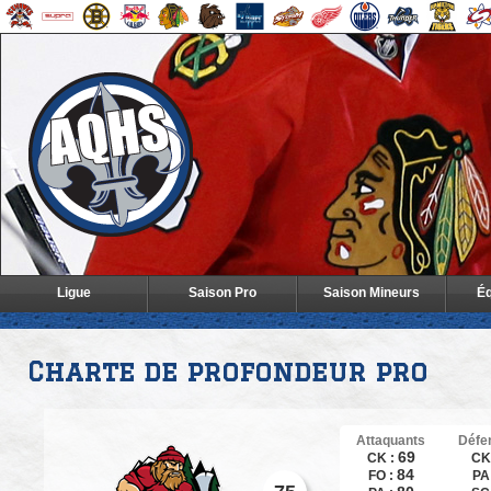
Ligue
Saison Pro
Saison Mineurs
Éq
Charte de profondeur pro
Attaquants
Défe
69
CK :
CK
84
FO :
PA