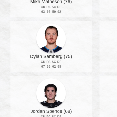
Mike Matheson (76)
CK
PA
SC
DF
63
66
59
92
Dylan Samberg (75)
CK
PA
SC
DF
67
59
62
98
Jordan Spence (68)
CK
PA
SC
DF