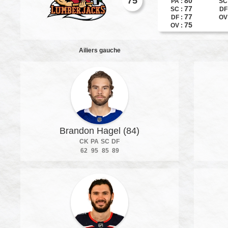
75
80
PA :
SC
77
SC :
DF
77
DF :
OV
75
OV :
Ailiers gauche
Brandon Hagel (84)
CK
PA
SC
DF
62
95
85
89