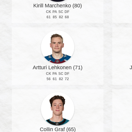
Kirill Marchenko (80)
CK
PA
SC
DF
61
85
82
68
Artturi Lehkonen (71)
CK
PA
SC
DF
56
61
82
72
Collin Graf (65)