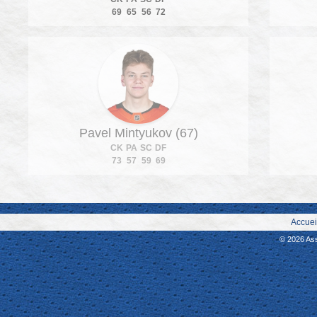
69
65
56
72
Pavel Mintyukov (67)
CK
PA
SC
DF
73
57
59
69
Accuei
© 2026 As